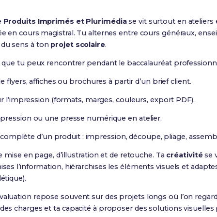
e Produits Imprimés et Plurimédia
se vit surtout en ateliers
née en cours magistral. Tu alternes entre cours généraux, en
 du sens à ton
projet scolaire
.
és que tu peux rencontrer pendant le baccalauréat professionne
flyers, affiches ou brochures à partir d’un brief client.
ur l’impression (formats, marges, couleurs, export PDF).
pression ou une presse numérique en atelier.
on complète d’un produit : impression, découpe, pliage, assemb
de mise en page, d’illustration et de retouche. Ta
créativité
se v
ises l’information, hiérarchises les éléments visuels et adapte
étique).
’évaluation repose souvent sur des projets longs où l’on regarde
des charges et ta capacité à proposer des solutions visuelles 