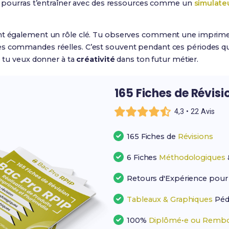
 tu pourras t’entraîner avec des ressources comme un
simulate
ent également un rôle clé. Tu observes comment une imprimer
s commandes réelles. C’est souvent pendant ces périodes qu
e tu veux donner à ta
créativité
dans ton futur métier.
165 Fiches de Révisi
4,3 • 22 Avis
165 Fiches de
Révisions
6 Fiches
Méthodologiques
Retours d'Expérience pou
Tableaux & Graphiques
Péd
100%
Diplômé•e ou Rembo