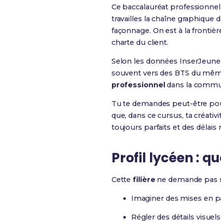
Ce baccalauréat professionnel
travailles la chaîne graphique 
façonnage. On est à la frontiè
charte du client.
Selon les données InserJeune
souvent vers des BTS du même
professionnel
dans la commun
Tu te demandes peut-être pour
que, dans ce cursus, ta créati
toujours parfaits et des délais 
Profil lycéen : q
Cette
filière
ne demande pas se
Imaginer des mises en pa
Régler des détails visuel