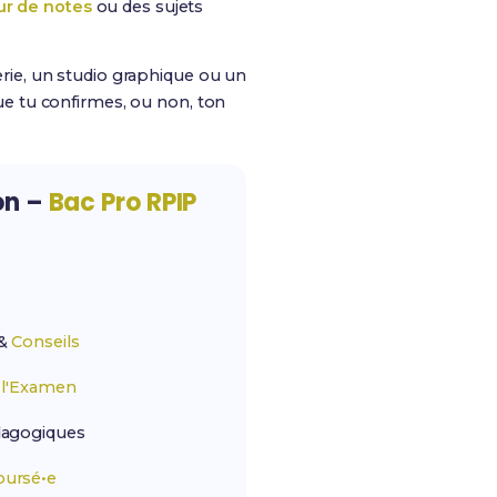
ur de notes
ou des sujets
ie, un studio graphique ou un
e tu confirmes, ou non, ton
on –
Bac Pro RPIP
&
Conseils
r
l'Examen
agogiques
ursé•e