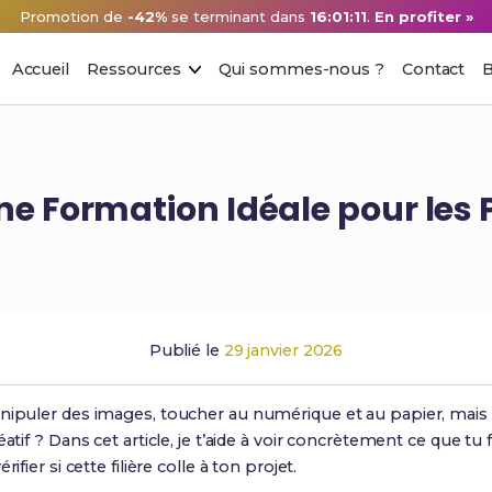
Promotion de
-42%
se terminant dans
16:01:10
.
En profiter »
Accueil
Ressources
Qui sommes-nous ?
Contact
B
ne Formation Idéale pour les P
Publié le
29 janvier 2026
nipuler des images, toucher au numérique et au papier, mais t
atif ? Dans cet article, je t’aide à voir concrètement ce que tu f
ifier si cette filière colle à ton projet.