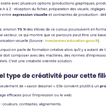
 existe avec plusieurs options (productions graphiques, prod
de A à Z : réception du fichier, préparation des visuels, réglage
re entre
expression visuelle
et contraintes de production : délai
s, environ
70 %
des élèves de ce cursus poursuivent en forma
 secteur, ce qui montre que ce parcours peut être une base
ication visuelle (Source :
inserjeunes.education.gouv.fr
).
quoi on parle de formation créative alors qu’il y a autant d
vité doit composer avec des machines, des normes d’impression,
réels. C’est une créativité orientée solution.
uel type de créativité pour cette fi
ulement de « savoir dessiner ». Elle convient plutôt à un
pro
ge efficaces pour l’impression ou le web.
s : couleurs, contrastes, alignements.