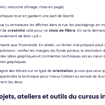
(PAO, retouche d’image, mise en page).
phiques tout en gardant une part de liberté.
 que tu remarques les affiches dans la rue, les packagings en 
ut de
créativité
utile pour ce
choix de filière
. On va te deman
ulement de faire « joli ».
tante que l’inventivité. En atelier, un fichier mal préparé peut
précision : vérifier les marges, les fonds perdus, la résolution 
cilier idées graphiques et contraintes techniques est au cœur 
ries graphiques.
gne des élèves sur ce type de
orientation
, je vois que ceux 
pprendre la technique pour mieux l’utiliser au service de leur
inent les deux.
ojets, ateliers et outils du cursus 