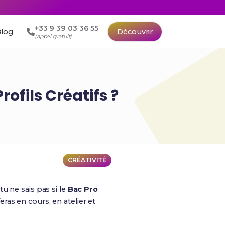
+33 9 39 03 36 55
log
Découvrir
(appel gratuit)
rofils Créatifs ?
CRÉATIVITÉ
u ne sais pas si le
Bac Pro
eras en cours, en atelier et