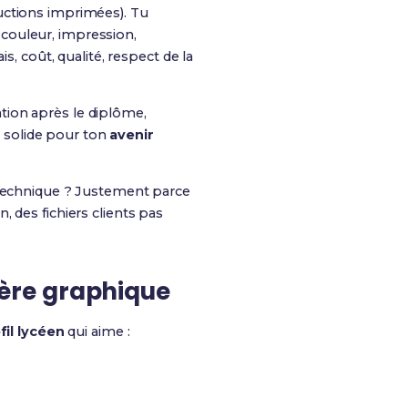
uctions imprimées). Tu
s couleur, impression,
s, coût, qualité, respect de la
tion après le diplôme,
 solide pour ton
avenir
e technique ? Justement parce
 des fichiers clients pas
lière graphique
fil lycéen
qui aime :