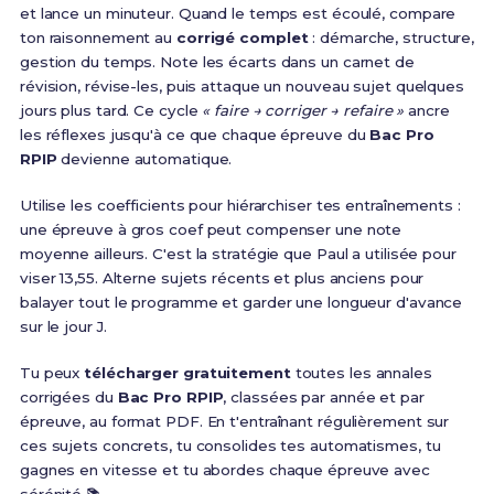
et lance un minuteur. Quand le temps est écoulé, compare
ton raisonnement au
corrigé complet
: démarche, structure,
gestion du temps. Note les écarts dans un carnet de
révision, révise-les, puis attaque un nouveau sujet quelques
jours plus tard. Ce cycle
« faire → corriger → refaire »
ancre
les réflexes jusqu'à ce que chaque épreuve du
Bac Pro
RPIP
devienne automatique.
Utilise les coefficients pour hiérarchiser tes entraînements :
une épreuve à gros coef peut compenser une note
moyenne ailleurs. C'est la stratégie que Paul a utilisée pour
viser 13,55. Alterne sujets récents et plus anciens pour
balayer tout le programme et garder une longueur d'avance
sur le jour J.
Tu peux
télécharger gratuitement
toutes les annales
corrigées du
Bac Pro RPIP
, classées par année et par
épreuve, au format PDF. En t'entraînant régulièrement sur
ces sujets concrets, tu consolides tes automatismes, tu
gagnes en vitesse et tu abordes chaque épreuve avec